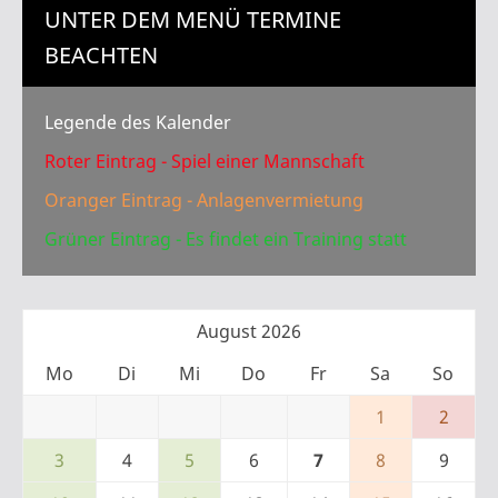
UNTER DEM MENÜ TERMINE
BEACHTEN
Legende des Kalender
Roter Eintrag - Spiel einer Mannschaft
Oranger Eintrag - Anlagenvermietung
Grüner Eintrag - Es findet ein Training statt
August 2026
Mo
Di
Mi
Do
Fr
Sa
So
1
2
3
4
5
6
7
8
9