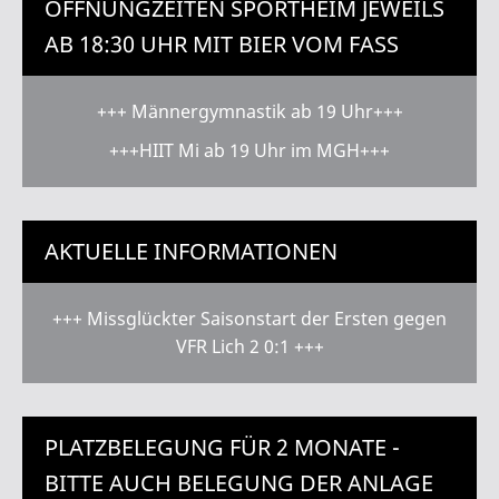
ÖFFNUNGZEITEN SPORTHEIM JEWEILS
AB 18:30 UHR MIT BIER VOM FASS
+++ Männergymnastik ab 19 Uhr+++
+++HIIT Mi ab 19 Uhr im MGH+++
AKTUELLE INFORMATIONEN
+++ Missglückter Saisonstart der Ersten gegen
VFR Lich 2 0:1 +++
PLATZBELEGUNG FÜR 2 MONATE -
BITTE AUCH BELEGUNG DER ANLAGE