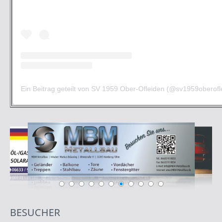
Ein Beitrag geteilt von SV 1959 Ober-Ofleiden (@sv1959oberofl
BESUCHER