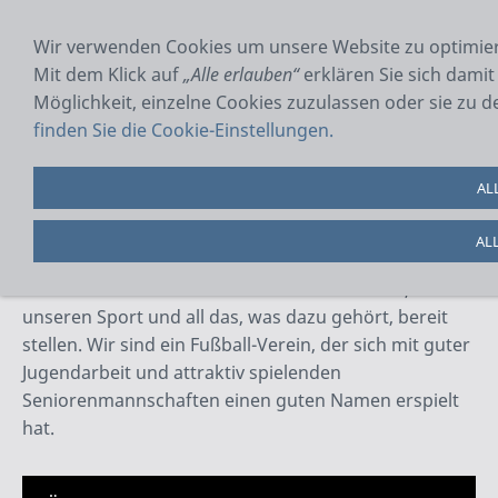
NAVIGATION EINBLENDEN
Wir verwenden Cookies um unsere Website zu optimie
Mit dem Klick auf
„Alle erlauben“
erklären Sie sich dami
Möglichkeit, einzelne Cookies zuzulassen oder sie zu d
Gästebuch
finden Sie die Cookie-Einstellungen.
Herzlich willkommen beim SV 1959 Ober-Ofleiden
AL
Wir freuen uns, dass Sie unsere Webseite besuchen,
AL
und möchten Ihnen auf diesem Wege möglichst viele
nützliche Informationen über unseren Verein,
unseren Sport und all das, was dazu gehört, bereit
stellen. Wir sind ein Fußball-Verein, der sich mit guter
Jugendarbeit und attraktiv spielenden
Seniorenmannschaften einen guten Namen erspielt
hat.