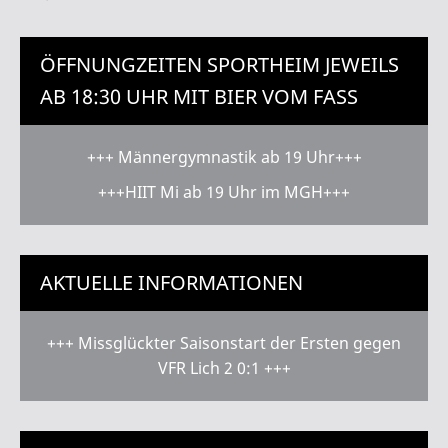
ÖFFNUNGZEITEN SPORTHEIM JEWEILS
AB 18:30 UHR MIT BIER VOM FASS
+++ Männergymnastik ab 19 Uhr+++
+++HIIT Mi ab 19 Uhr im MGH+++
AKTUELLE INFORMATIONEN
+++ Missglückter Saisonstart der Ersten gegen
VFR Lich 2 0:1 +++