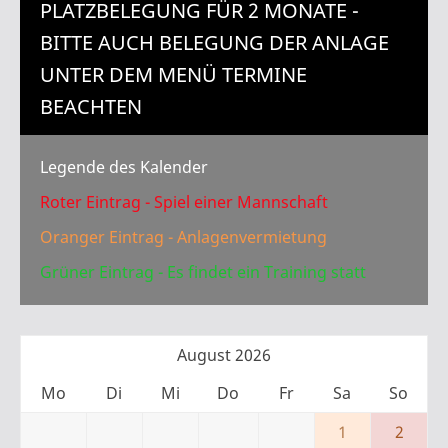
PLATZBELEGUNG FÜR 2 MONATE -
BITTE AUCH BELEGUNG DER ANLAGE
UNTER DEM MENÜ TERMINE
BEACHTEN
Legende des Kalender
Roter Eintrag - Spiel einer Mannschaft
Oranger Eintrag - Anlagenvermietung
Grüner Eintrag - Es findet ein Training statt
August 2026
Mo
Di
Mi
Do
Fr
Sa
So
1
2