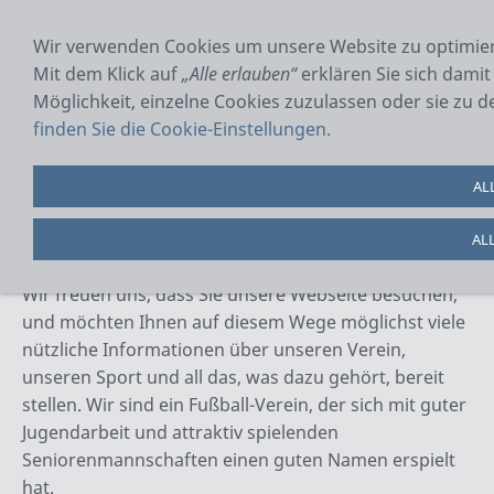
NAVIGATION EINBLENDEN
Wir verwenden Cookies um unsere Website zu optimie
Mit dem Klick auf
„Alle erlauben“
erklären Sie sich dami
Möglichkeit, einzelne Cookies zuzulassen oder sie zu d
Homepage des SV 1959
finden Sie die Cookie-Einstellungen.
Ober-Ofleiden
AL
Herzlich willkommen beim SV 1959 Ober-Ofleiden
AL
Wir freuen uns, dass Sie unsere Webseite besuchen,
und möchten Ihnen auf diesem Wege möglichst viele
nützliche Informationen über unseren Verein,
unseren Sport und all das, was dazu gehört, bereit
stellen. Wir sind ein Fußball-Verein, der sich mit guter
Jugendarbeit und attraktiv spielenden
Seniorenmannschaften einen guten Namen erspielt
hat.