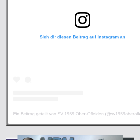
Sieh dir diesen Beitrag auf Instagram an
Ein Beitrag geteilt von SV 1959 Ober-Ofleiden (@sv1959oberofl