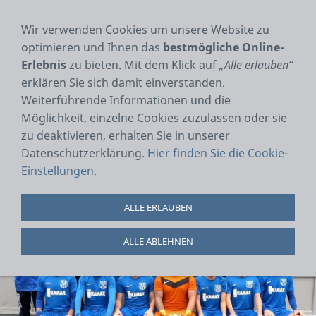
NAVIGATION EINBLENDEN
Wir verwenden Cookies um unsere Website zu
optimieren und Ihnen das
bestmögliche Online-
Erlebnis
zu bieten. Mit dem Klick auf
„Alle erlauben“
Saison 2020/2021
erklären Sie sich damit einverstanden.
Weiterführende Informationen und die
1. MANNSCHAFT
Möglichkeit, einzelne Cookies zuzulassen oder sie
zu deaktivieren, erhalten Sie in unserer
Abbruch der
Saison
wegen CORONA
Datenschutzerklärung.
Hier finden Sie die Cookie-
Einstellungen.
ALLE ERLAUBEN
ALLE ABLEHNEN